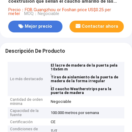
coextrusión que sellan el caucho amarillo de las
tiras Weatherstrips
Precio：FOB Guangzhou or Foshan price US$0.25 per
meter
MOQ：Negociable
Mejor precio
Contactar ahora
Descripción De Producto
El lacre de madera de la puerta pela
10x6m m
,
Tiras de aislamiento de la puerta de
Lo más destacado
madera de la forma irregular
,
El caucho Weatherstrips para la
puerta de madera
Cantidad de orden
Negociable
mínima
Capacidad de la
100.000 metros por semana
fuente
Certificación
CE
Condiciones de
T/T