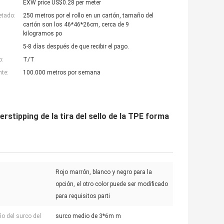
EXW price US$0.28 per meter
etado:
250 metros por el rollo en un cartón, tamaño del
cartón son los 46*46*26cm, cerca de 9
kilogramos po
5-8 días después de que recibir el pago.
o:
T/T
nte:
100.000 metros por semana
rstipping de la tira del sello de la TPE forma
Rojo marrón, blanco y negro para la
opción, el otro color puede ser modificado
para requisitos parti
 del surco del
surco medio de 3*6m m