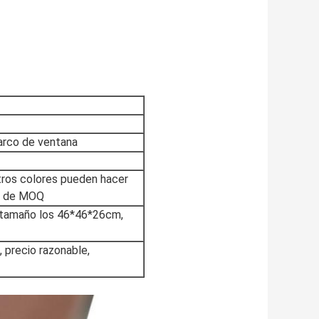
marco de ventana
otros colores pueden hacer
ón de MOQ
n, tamaño los 46*46*26cm,
e,
precio razonable,