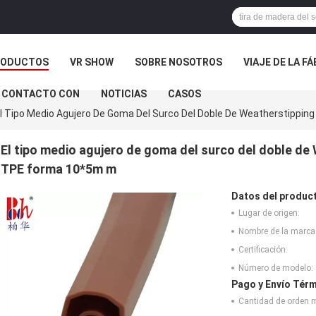
RODUCTOS
VR SHOW
SOBRE NOSOTROS
VIAJE DE LA F
 CONTACTO CON
NOTICIAS
CASOS
l Tipo Medio Agujero De Goma Del Surco Del Doble De Weatherstipping
El tipo medio agujero de goma del surco del doble de W
TPE forma 10*5m m
Datos del produc
Lugar de origen:
Nombre de la marca
Certificación:
Número de modelo:
Pago y Envío Térm
Cantidad de orden 