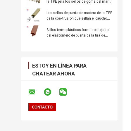
la TPE pela los sellos de goma del marco
de ventana que el aislamiento sano a
prueba de polvo Weatherstrips
Los sellos de puerta de madera de la TPE
de la coextrusión que sellan el caucho
amarillo de las tiras Weatherstrips
Sellos termoplásticos formados tejado
del elastómero de puerta de la tira de
madera del sello con la aleta 12x6m m
ESTOY EN LÍNEA PARA
CHATEAR AHORA