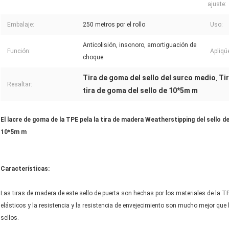
ajuste:
Embalaje:
250 metros por el rollo
Uso:
Anticolisión, insonoro, amortiguación de
Función:
Apliqú
choque
Tira de goma del sello del surco medio
Ti
,
Resaltar:
tira de goma del sello de 10*5m m
El lacre de goma de la TPE pela la tira de madera Weatherstipping del sello d
10*5m m
Características:
Las tiras de madera de este sello de puerta son hechas por los materiales de la 
elásticos y la resistencia y la resistencia de envejecimiento son mucho mejor que
sellos.