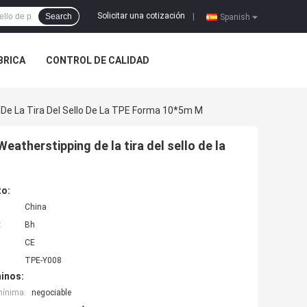
Solicitar una cotización
Search
|
Spanish
ÁBRICA
CONTROL DE CALIDAD
 De La Tira Del Sello De La TPE Forma 10*5m M
eatherstipping de la tira del sello de la
to:
China
:
Bh
CE
TPE-Y008
inos:
mínima:
negociable