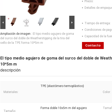
Precio:
Detalles de empaqu
Tiempo de entrega:
Condiciones de pag
Ampliación de imagen :
El tipo medio agujero de goma
Capacidad de la fue
del surco del doble de Weatherstipping de la tira del
sello de la TPE forma 10*5m m
Contacto
El tipo medio agujero de goma del surco del doble de Weathe
10*5m m
descripción
TPE (elastómero termoplástico)
Materiales:
Color:
Forma doble 10x5m m del agujero
Tamaño
Tamaño: