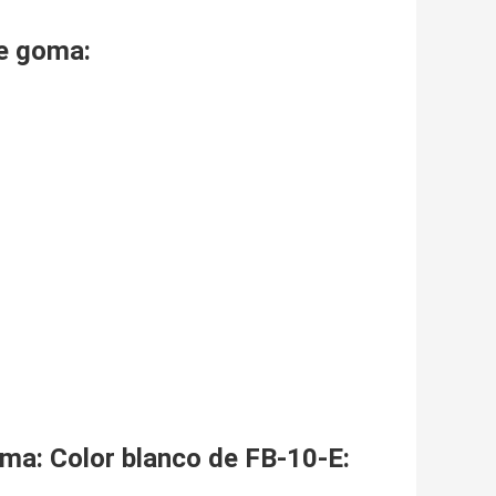
de goma:
.
oma
: Color blanco de FB-10-E: