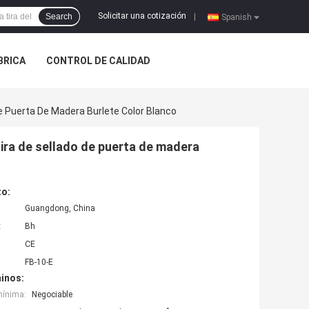
Solicitar una cotización
Search
|
Spanish
ÁBRICA
CONTROL DE CALIDAD
e Puerta De Madera Burlete Color Blanco
ira de sellado de puerta de madera
to:
Guangdong, China
:
Bh
CE
FB-10-E
inos:
mínima:
Negociable