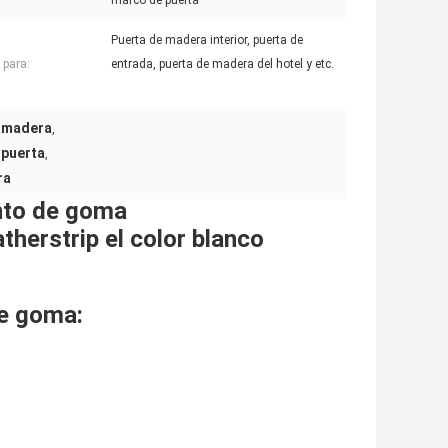
marco de puerta
Puerta de madera interior, puerta de
 para:
entrada, puerta de madera del hotel y etc.
e madera
,
 puerta
,
ra
ento de goma
therstrip el color blanco
de goma: