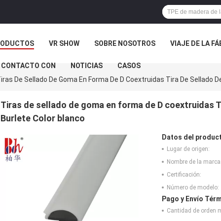
RODUCTOS
VR SHOW
SOBRE NOSOTROS
VIAJE DE LA F
 CONTACTO CON
NOTICIAS
CASOS
iras De Sellado De Goma En Forma De D Coextruidas Tira De Sellado D
Tiras de sellado de goma en forma de D coextruidas T
Burlete Color blanco
Datos del produc
Lugar de origen:
Nombre de la marca
Certificación:
Número de modelo:
Pago y Envío Térm
Cantidad de orden 