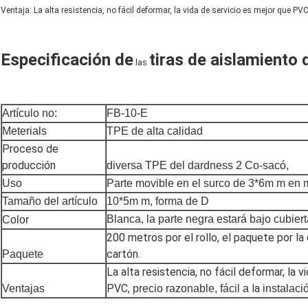
Ventaja: La alta resistencia, no fácil deformar, la vida de servicio es mejor que PVC,
Especificación
de
tiras de aislamiento
las
Artículo no:
FB-10-E
Meterials
TPE de alta calidad
Proceso de
producción
diversa TPE del dardness 2
Co-sacó,
Uso
Parte movible en el surco de 3*6m m en m
Tamaño del artículo
10*5m m, forma de D
Blanca, la parte negra estará bajo cubier
Color
200 metros por el rollo, el paquete por la c
cartón.
Paquete
La alta resistencia, no fácil deformar,
la v
PVC,
la
Ventajas
precio razonable, fácil a
instalaci