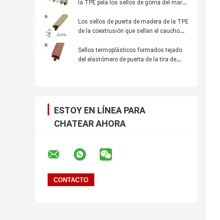
la TPE pela los sellos de goma del marco
de ventana que el aislamiento sano a
prueba de polvo Weatherstrips
Los sellos de puerta de madera de la TPE
de la coextrusión que sellan el caucho
amarillo de las tiras Weatherstrips
Sellos termoplásticos formados tejado
del elastómero de puerta de la tira de
madera del sello con la aleta 12x6m m
ESTOY EN LÍNEA PARA
CHATEAR AHORA