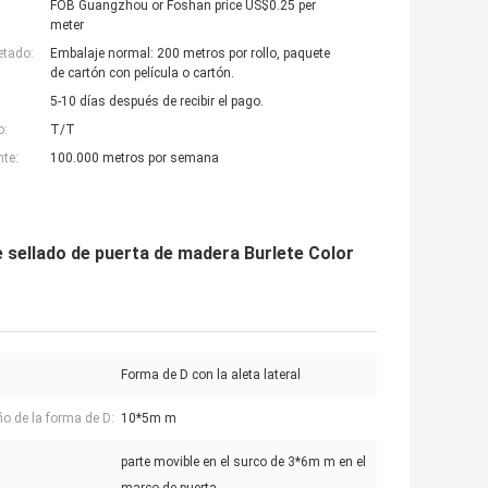
FOB Guangzhou or Foshan price US$0.25 per
meter
etado:
Embalaje normal: 200 metros por rollo, paquete
de cartón con película o cartón.
5-10 días después de recibir el pago.
o:
T/T
nte:
100.000 metros por semana
e sellado de puerta de madera Burlete Color
:
Forma de D con la aleta lateral
 de la forma de D:
10*5m m
parte movible en el surco de 3*6m m en el